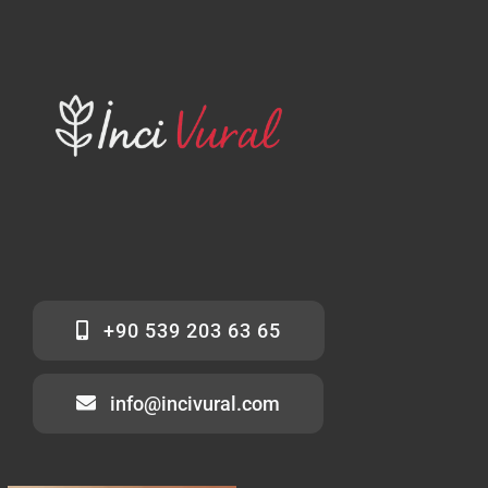
+90 539 203 63 65
info@incivural.com