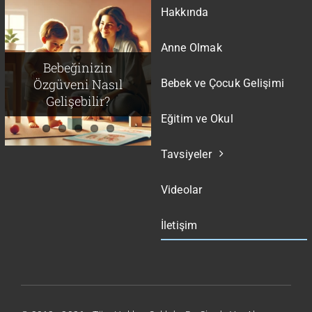
Hakkında
Anne Olmak
Ayrılık Travması
Neden Bazı Çocuklar
Duygusal Zeka:
Bebeğinizin
Daha Çok Çabalarken
Feminist Bir Erkek
Çocuklar İçin Ne
Özgüveni Nasıl
Bebek ve Çocuk Gelişimi
Çocuğu Yetiştirmek
Bazıları Pes Eder?
Anlama Geliyor?
Gelişebilir?
Eğitim ve Okul
Tavsiyeler
Videolar
İletişim