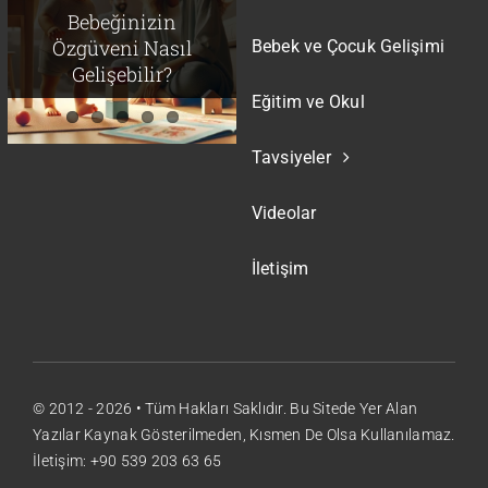
Ayrılık Travması
Neden Bazı Çocuklar
Duygusal Zeka:
Bebeğinizin
Daha Çok Çabalarken
Feminist Bir Erkek
Çocuklar İçin Ne
Özgüveni Nasıl
Bebek ve Çocuk Gelişimi
Çocuğu Yetiştirmek
Bazıları Pes Eder?
Anlama Geliyor?
Gelişebilir?
Eğitim ve Okul
Tavsiyeler
Videolar
İletişim
© 2012 - 2026 • Tüm Hakları Saklıdır. Bu Sitede Yer Alan
Yazılar Kaynak Gösterilmeden, Kısmen De Olsa Kullanılamaz.
İletişim: +90 539 203 63 65