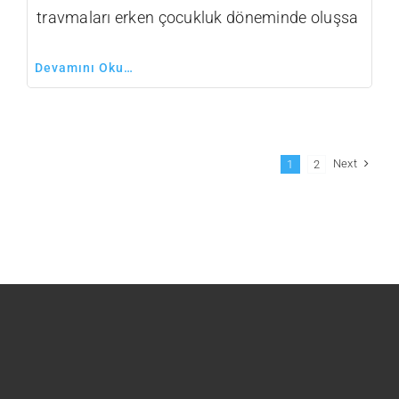
travmaları erken çocukluk döneminde oluşsa
Devamını Oku…
Next
1
2